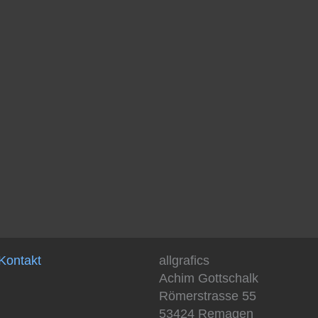
Kontakt
allgrafics
Achim Gottschalk
Römerstrasse 55
53424 Remagen