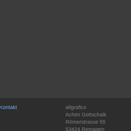
Kontakt
allgrafics
Achim Gottschalk
Römerstrasse 55
53424 Remagen