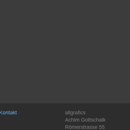
Kontakt
allgrafics
Achim Gottschalk
Römerstrasse 55