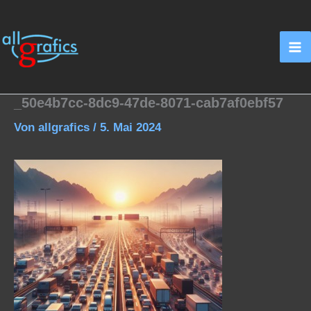
Zum
Inhalt
springen
_50e4b7cc-8dc9-47de-8071-cab7af0ebf57
Von
allgrafics
/
5. Mai 2024