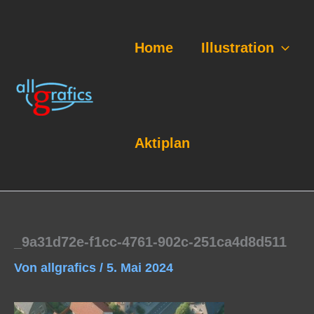
Zum
Inhalt
springen
Home
Illustration
Aktiplan
_9a31d72e-f1cc-4761-902c-251ca4d8d511
Von
allgrafics
/
5. Mai 2024